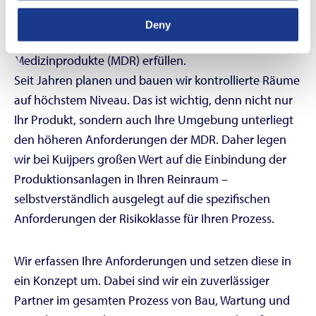
Produkt hat seine eigene Risikoklasse. Unabhängig
davon, welches Medizinprodukt Sie herstellen –
Deny
Kuijpers sorgt dafür, dass Sie die Verordnung für
Medizinprodukte (MDR) erfüllen.
Seit Jahren planen und bauen wir kontrollierte Räume
auf höchstem Niveau. Das ist wichtig, denn nicht nur
Ihr Produkt, sondern auch Ihre Umgebung unterliegt
den höheren Anforderungen der MDR. Daher legen
wir bei Kuijpers großen Wert auf die Einbindung der
Produktionsanlagen in Ihren Reinraum –
selbstverständlich ausgelegt auf die spezifischen
Anforderungen der Risikoklasse für Ihren Prozess.
Wir erfassen Ihre Anforderungen und setzen diese in
ein Konzept um. Dabei sind wir ein zuverlässiger
Partner im gesamten Prozess von Bau, Wartung und