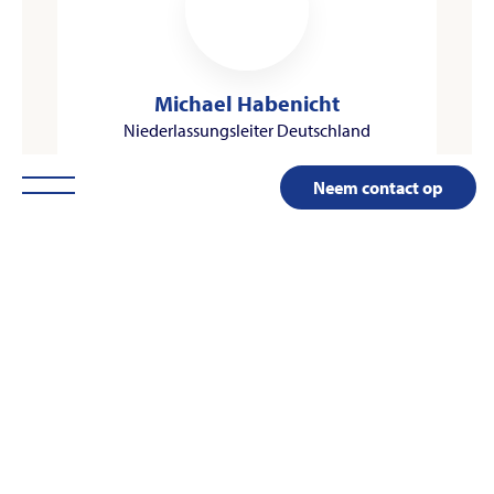
Michael Habenicht
Niederlassungsleiter Deutschland
Whatsapp
LinkedIn
Neem contact op
0172 156 0362
mhabenicht@kuijpers.com
DE