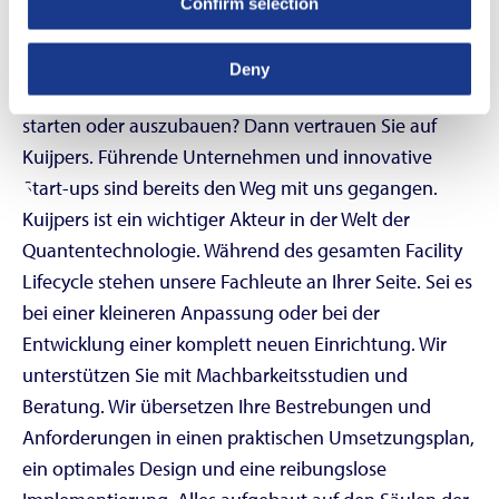
Quantentechnologien erfordern eine äußerst
Confirm selection
spezialisierte Umgebung, hochmoderne Ausrüstung
und hochpräzise Mess- und Regelsoftware. Steht Ihre
Deny
Organisation kurz davor, Quantenforschung zu
starten oder auszubauen? Dann vertrauen Sie auf
Kuijpers. Führende Unternehmen und innovative
Start-ups sind bereits den Weg mit uns gegangen.
Kuijpers ist ein wichtiger Akteur in der Welt der
Quantentechnologie. Während des gesamten Facility
Lifecycle stehen unsere Fachleute an Ihrer Seite. Sei es
bei einer kleineren Anpassung oder bei der
Entwicklung einer komplett neuen Einrichtung. Wir
unterstützen Sie mit Machbarkeitsstudien und
Beratung. Wir übersetzen Ihre Bestrebungen und
Anforderungen in einen praktischen Umsetzungsplan,
ein optimales Design und eine reibungslose