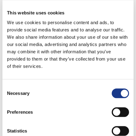
Installateur
This website uses cookies
We use cookies to personalise content and ads, to
provide social media features and to analyse our traffic.
Wo Kuijpers Den Haag ursprünglich als Spezialist im
We also share information about your use of our site with
Bereich Sicherheit begann, wie z.B. Einbruchmelde-,
our social media, advertising and analytics partners who
may combine it with other information that you’ve
Videoüberwachungs- und Brandmeldesysteme, ist die
provided to them or that they’ve collected from your use
Niederlassung mittlerweile ein multidisziplinärer
of their services.
Standort mit umfassendem Fachwissen. Unsere
„echten Menschen“ bieten „echte Lösungen“ im
Bereich der gebäudegebundenen Installationen –
Consent
Necessary
Selection
sowohl elektrotechnisch als auch mechanisch – sowie
deren Management und Wartung. Dabei arbeiten wir
natürlich eng mit anderen Kuijpers-Niederlassungen
Preferences
zusammen, um die bestmögliche Lösung für den
Kunden zu bieten.
Statistics